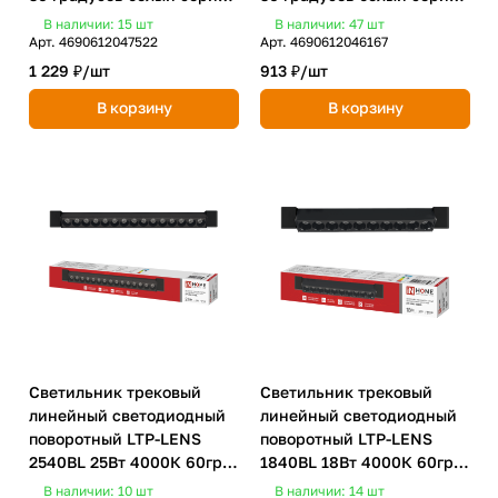
TOP-LINE IN HOME
TOP-LINE IN HOME
В наличии: 15
шт
В наличии: 47
шт
Арт.
4690612047522
Арт.
4690612046167
1 229 ₽/
шт
913 ₽/
шт
В корзину
В корзину
Светильник трековый
Светильник трековый
линейный светодиодный
линейный светодиодный
поворотный LTP-LENS
поворотный LTP-LENS
2540BL 25Вт 4000К 60гр
1840BL 18Вт 4000К 60гр
465мм черный IN HOME
333мм черный IN HOME
В наличии: 10
шт
В наличии: 14
шт