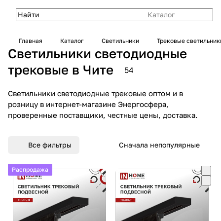
Каталог
Главная
Каталог
Светильники
Трековые светильник
Светильники светодиодные
трековые в Чите
54
Светильники светодиодные трековые оптом и в
розницу в интернет-магазине Энергосфера,
проверенные поставщики, честные цены, доставка.
Все фильтры
Сначала непопулярные
Новинка
Новинка
Новинка
Новинка
Новинка
Новинка
Новинка
Новинка
Новинка
Распродажа
Распродажа
Распродажа
Распродажа
Распродажа
Распродажа
Распродажа
Распродажа
Распродажа