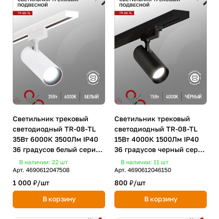
Светильник трековый
Светильник трековый
светодиодный TR-08-TL
светодиодный TR-08-TL
35Вт 6000К 3500Лм IP40
15Вт 4000К 1500Лм IP40
36 градусов белый серии
36 градусов черный серии
TOP-LINE IN HOME
TOP-LINE IN HOME
В наличии: 22
шт
В наличии: 11
шт
Арт.
4690612047508
Арт.
4690612046150
1 000 ₽/
шт
800 ₽/
шт
В корзину
В корзину