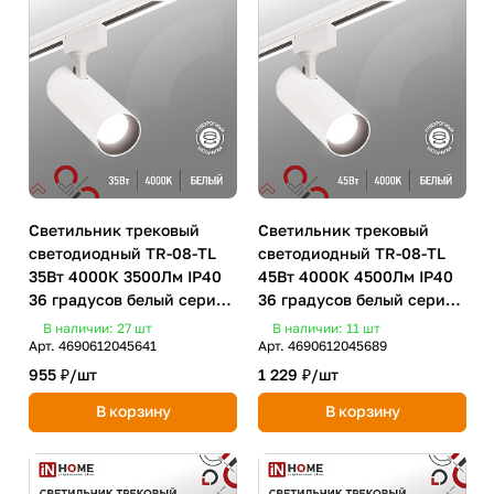
Светильник трековый
Светильник трековый
светодиодный TR-08-TL
светодиодный TR-08-TL
35Вт 4000К 3500Лм IP40
45Вт 4000К 4500Лм IP40
36 градусов белый серии
36 градусов белый серии
TOP-LINE IN HOME
TOP-LINE IN HOME
В наличии: 27
шт
В наличии: 11
шт
Арт.
4690612045641
Арт.
4690612045689
955 ₽/
шт
1 229 ₽/
шт
В корзину
В корзину