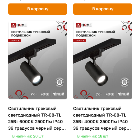
В корзину
В корзину
Светильник трековый
Светильник трековый
светодиодный TR-08-TL
светодиодный TR-08-TL
25Вт 6000К 2500Лм IP40
35Вт 4000К 3500Лм IP40
36 градусов черный серии
36 градусов черный серии
TOP-LINE IN HOME
TOP-LINE IN HOME
В наличии: 20
шт
В наличии: 18
шт