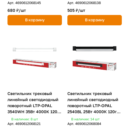
Арт.
4690612068145
Арт.
4690612068138
680 ₽/
шт
505 ₽/
шт
В корзину
В корзину
Светильник трековый
Светильник трековый
линейный светодиодный
линейный светодиодный
поворотный LTP-OPAL
поворотный LTP-OPAL
3540WH 35Вт 4000К 120гр
2540BL 25Вт 4000К 120гр
598мм белый IN HOME
465мм черный IN HOME
В наличии: 8
шт
В наличии: 14
шт
Арт.
4690612068121
Арт.
4690612068084