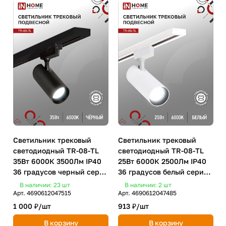
Светильник трековый
Светильник трековый
светодиодный TR-08-TL
светодиодный TR-08-TL
35Вт 6000К 3500Лм IP40
25Вт 6000К 2500Лм IP40
36 градусов черный серии
36 градусов белый серии
TOP-LINE IN HOME
TOP-LINE IN HOME
В наличии: 23
шт
В наличии: 2
шт
Арт.
4690612047515
Арт.
4690612047485
1 000 ₽/
шт
913 ₽/
шт
В корзину
В корзину