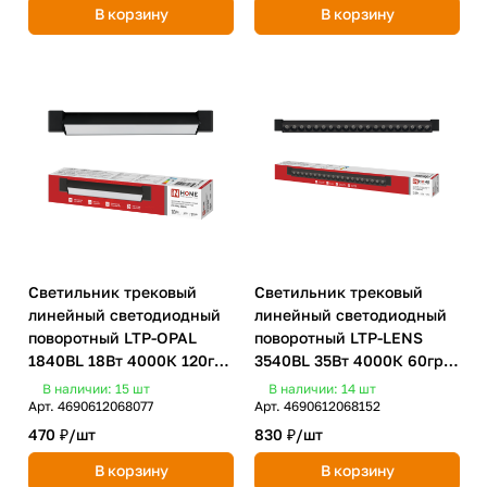
В корзину
В корзину
Светильник трековый
Светильник трековый
линейный светодиодный
линейный светодиодный
поворотный LTP-OPAL
поворотный LTP-LENS
1840BL 18Вт 4000К 120гр
3540BL 35Вт 4000К 60гр
333мм черный IN HOME
598мм черный IN HOME
В наличии: 15
шт
В наличии: 14
шт
Арт.
4690612068077
Арт.
4690612068152
470 ₽/
шт
830 ₽/
шт
В корзину
В корзину