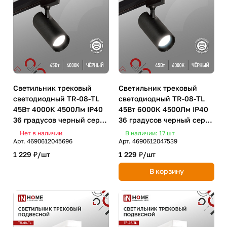
Светильник трековый
Светильник трековый
светодиодный TR-08-TL
светодиодный TR-08-TL
45Вт 4000К 4500Лм IP40
45Вт 6000К 4500Лм IP40
36 градусов черный серии
36 градусов черный серии
TOP-LINE IN HOME
TOP-LINE IN HOME
Нет в наличии
В наличии: 17
шт
Арт.
4690612045696
Арт.
4690612047539
1 229 ₽/
шт
1 229 ₽/
шт
В корзину