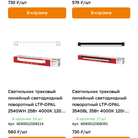
730 ₽/
шт
579 ₽/
шт
В корзину
В корзину
Светильник трековый
Светильник трековый
линейный светодиодный
линейный светодиодный
поворотный LTP-OPAL
поворотный LTP-OPAL
2540WH 25Вт 4000К 120гр
3540BL 35Вт 4000К 120гр
465мм белый IN HOME
598мм черный IN HOME
В наличии: 14
шт
В наличии: 17
шт
Арт.
4690612068114
Арт.
4690612068091
580 ₽/
шт
730 ₽/
шт