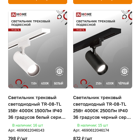
Светильник трековый
Светильник трековый
светодиодный TR-08-TL
светодиодный TR-08-TL
15Вт 4000К 1500Лм IP40
25Вт 4000К 2500Лм IP40
36 градусов белый серии
36 градусов черный серии
TOP-LINE IN HOME
TOP-LINE IN HOME
В наличии: 16
шт
В наличии: 15
шт
Арт.
4690612046143
Арт.
4690612046174
798 ₽/
шт
872 ₽/
шт