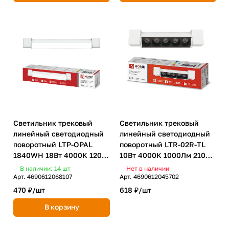
Светильник трековый
Светильник трековый
линейный светодиодный
линейный светодиодный
поворотный LTP-OPAL
поворотный LTR-02R-TL
1840WH 18Вт 4000К 120гр
10Вт 4000К 1000Лм 210мм
333мм белый IN HOME
IP40 24 градуса белый
В наличии: 14
шт
Нет в наличии
серии TOP-LINE IN HOME
Арт.
4690612068107
Арт.
4690612045702
470 ₽/
шт
618 ₽/
шт
В корзину