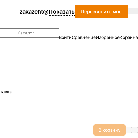
zakazcht@
Показать
Перезвоните мне
Каталог
Войти
Сравнение
Избранное
Корзина
тавка.
В корзину