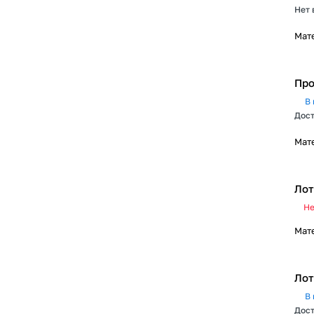
Нет 
Мат
Про
В 
Дост
Мат
Лот
Не
Мат
Лот
В 
Дост