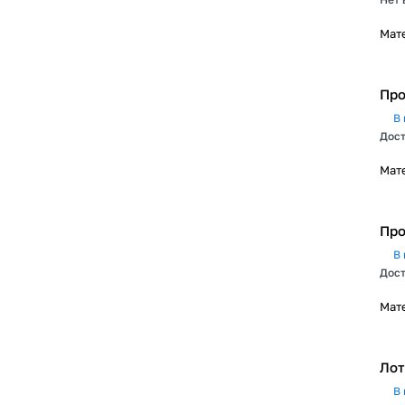
Мат
Про
В 
Дост
Мат
Про
В 
Дост
Мат
Лот
В 