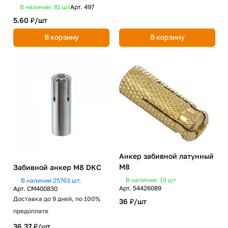
В наличии: 81
шт
Арт.
497
5.60 ₽/
шт
В корзину
В корзину
Анкер забивной латунный
М8
Забивной анкер М8 DKC
В наличии: 19
шт
В наличии 25763 шт.
Арт.
54426089
Арт.
CM400830
Доставка до 9 дней, по 100%
36 ₽/
шт
предоплате
36.37 ₽/
шт